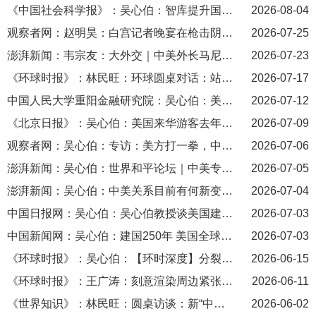
《中国社会科学报》：吴心伯：智库提升国际话语权的价值锚点
2026-08-04
观察者网：赵明昊：白宫记者晚宴在枪击阴影下重开，特朗普抢镜：要竞选第四任期
2026-07-25
澎湃新闻：韦宗友：大外交｜中美外长马尼拉会晤，一个月内两次沟通释放哪些重要信号
2026-07-23
《环球时报》：林民旺：环球圆桌对话：站稳“南方立场”是印度战略自主的关键
2026-07-17
中国人民大学重阳金融研究院：吴心伯：美国这一战略图谋，80年前已在布局
2026-07-12
《北京日报》：吴心伯：美国来华游客去年首超中国赴美游客，学者：中美各界交流热烈
2026-07-09
观察者网：吴心伯：专访：美方打一拳，中方必回击！两国稳定靠新互动模式
2026-07-06
澎湃新闻：吴心伯：世界和平论坛｜中美专家热议：两国关系仍是全球稳定核心变量？
2026-07-05
澎湃新闻：吴心伯：中美关系目前有何新变化？吴心伯总结三大转变
2026-07-04
中国日报网：吴心伯：吴心伯教授谈美国建国250年：美国全球领导力式微
2026-07-03
中国新闻网：吴心伯：建国250年 美国全球领导力式微
2026-07-03
《环球时报》：吴心伯：【环时深度】分裂程度空前，美国两党越发难寻共识
2026-06-15
《环球时报》：王广涛：刻意渲染周边紧张局势，借机加速推进“再军事化”，日本公布《防卫白皮书》草案
2026-06-11
《世界知识》：林民旺：圆桌访谈：新“中间地带”
2026-06-02